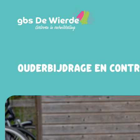
Ga naar de inhoud
Ouderbijdrage en contr