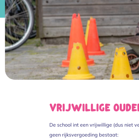
Vrijwillige oude
De school int een vrijwillige (dus niet
geen rijksvergoeding bestaat: